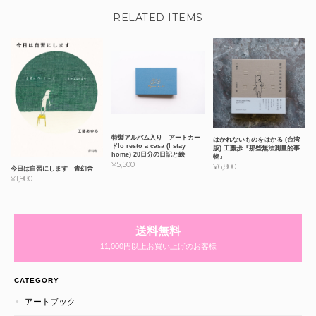
RELATED ITEMS
特製アルバム入り アートカー
はかれないものをはかる (台湾
ドIo resto a casa (I stay
版) 工藤歩『那些無法測量的事
home) 20日分の日記と絵
物』
¥5,500
¥6,800
今日は自習にします 青幻舎
¥1,980
送料無料
11,000円以上お買い上げのお客様
CATEGORY
アートブック