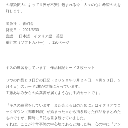
の感染拡大によって世界が不安に包まれる今、人々の心に希望の火を
灯します。
出版社 ‏ : ‎ 青幻舎
発売日 ‏ : ‎ 2021/6/30
言語 ‏ : ‎ 日本語 イタリア語 英語
単行本（ソフトカバー） ‏ : ‎ 120ページ
------------------------------------
キスの練習をしています 作品日記カード３枚セット
３つの作品と３日分の日記（２０２０年３月２４日、４月２３日、５
月４日）のカード3枚が封筒に入っています。
工藤あゆみからの絵葉書が届くようなお手紙セットです。
『キスの練習をしています また会える日のために』はイタリアでロ
ックダウン（都市封鎖）が始まった日から描き続けた作品をまとめた
ものですが、同時に日記も書き続けていました。
それは、ここが非常事態の中心地であると知った時、心の中に『アン