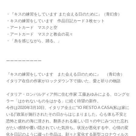
・『キスの練習をしています また会える日のために』（青幻舎）
・キスの練習をしています 作品日記カード３枚セット
・アートカード マスクと空
・アートカード マスクと教会の花々
・「糸を感じながら、踊る。」
ーーーーーーーーー
『キスの練習をしています また会える日のために』 （青幻舎）
イタリア在住の作家がロックダウン下で描いた、愛と祈りの物語
イタリア・ロンバルディア州に住む作家 工藤あゆみによる、ロングセ
ラー「はかれないものをはかる」に続く待望の新作。
今作は2020年3月10日、イタリア全土に"IO RESTO A CASA(私は家に
いる)"政策が施行されたその日からはじまりました。心も体も不安と
恐怖と疲れの海に浸され、翻弄される厳しい日々の中にみつけた忘れ
がたい感情や覆い隠されていた気持ち。状況が悪化する中、心情の変
化を日記のように綴った作品は、刻々と変化する新型コロナウィルス