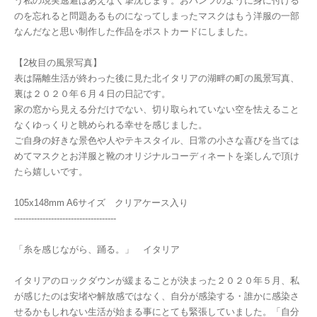
う私の現実逃避はあえなく撃沈します。おパンツのように身に付ける
のを忘れると問題あるものになってしまったマスクはもう洋服の一部
なんだなと思い制作した作品をポストカードにしました。
【2枚目の風景写真】
表は隔離生活が終わった後に見た北イタリアの湖畔の町の風景写真、
裏は２０２０年６月４日の日記です。
家の窓から見える分だけでない、切り取られていない空を怯えること
なくゆっくりと眺められる幸せを感じました。
ご自身の好きな景色や人やテキスタイル、日常の小さな喜びを当ては
めてマスクとお洋服と靴のオリジナルコーディネートを楽しんで頂け
たら嬉しいです。
105x148mm A6サイズ クリアケース入り
------------------------------------
「糸を感じながら、踊る。」 イタリア
イタリアのロックダウンが緩まることが決まった２０２０年５月、私
が感じたのは安堵や解放感ではなく、自分が感染する・誰かに感染さ
せるかもしれない生活が始まる事にとても緊張していました。「自分