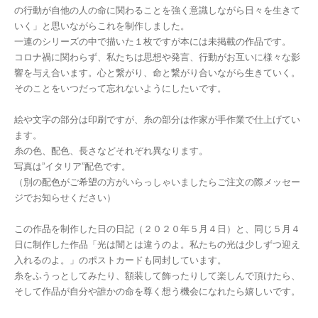
の行動が自他の人の命に関わることを強く意識しながら日々を生きて
いく」と思いながらこれを制作しました。
一連のシリーズの中で描いた１枚ですが本には未掲載の作品です。
コロナ禍に関わらず、私たちは思想や発言、行動がお互いに様々な影
響を与え合います。心と繋がり、命と繋がり合いながら生きていく。
そのことをいつだって忘れないようにしたいです。
絵や文字の部分は印刷ですが、糸の部分は作家が手作業で仕上げてい
ます。
糸の色、配色、長さなどそれぞれ異なります。
写真は”イタリア”配色です。
（別の配色がご希望の方がいらっしゃいましたらご注文の際メッセー
ジでお知らせください）
この作品を制作した日の日記（２０２０年５月４日）と、同じ５月４
日に制作した作品「光は闇とは違うのよ。私たちの光は少しずつ迎え
入れるのよ。」のポストカードも同封しています。
糸をふうっとしてみたり、額装して飾ったりして楽しんで頂けたら、
そして作品が自分や誰かの命を尊く想う機会になれたら嬉しいです。