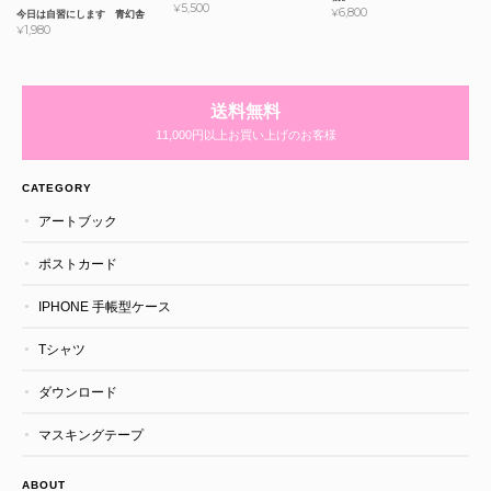
¥5,500
¥6,800
今日は自習にします 青幻舎
¥1,980
送料無料
11,000円以上お買い上げのお客様
CATEGORY
アートブック
ポストカード
IPHONE 手帳型ケース
Tシャツ
ダウンロード
マスキングテープ
ABOUT