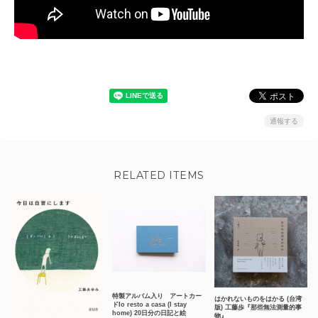
通報する
RELATED ITEMS
特製アルバム入り アートカー
はかれないものをはかる (台湾
ドIo resto a casa (I stay
版) 工藤歩『那些無法測量的事
home) 20日分の日記と絵
物』